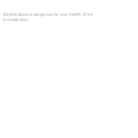
Alcohol abuse is dangerous for your health. Drink
in moderation.
Champagne Bourcier | 9, Chemin des Imblines,
51300 Couvrot, France | Tél.
+33
(0)6.80.24.88.12
|
frederic@champagnebourcier.com
5 minutes from Vitry-Le-
François
20 minutes from Châlons
En Champagne and Saint
Dizier
1 hour from Reims and
Troyes